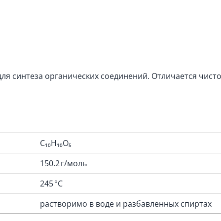
ля синтеза органических соединений. Отличается чисто
C₁₀H₁₀O₅
150.2 г/моль
245 °C
растворимо в воде и разбавленных спиртах