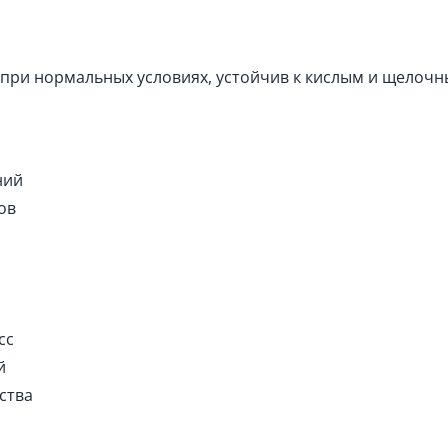
при нормальных условиях, устойчив к кислым и щелочн
ний
ов
сс
й
ства