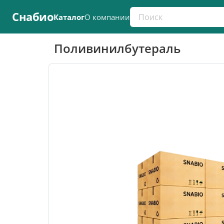
Поиск по каталогу
Снабио
Каталог
О компании
Поливинилбутераль