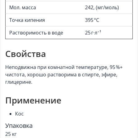
Мол. масса
242, (мг/моль)
Точка кипения
395 °C
Растворимость в воде
25 г·л⁻¹
Свойства
Неподвижна при комнатной температуре, 95 %+
чистота, хорошо растворима в спирте, эфире,
глицерине.
Применение
Кос
Упаковка
25 кг