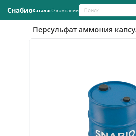
Поиск по каталогу
Снабио
Каталог
О компании
Персульфат аммония капсу