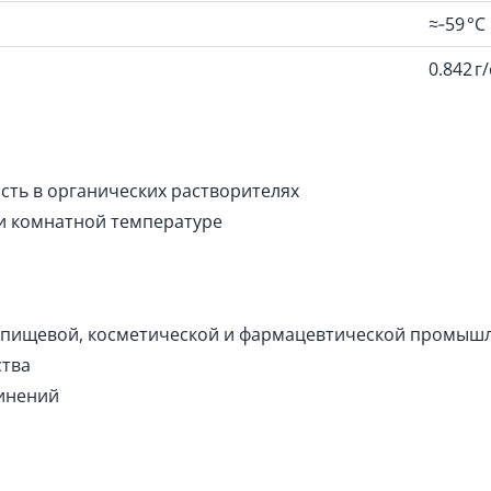
≈‑59 °C
0.842 г
сть в органических растворителях
ри комнатной температуре
в пищевой, косметической и фармацевтической промыш
ства
динений