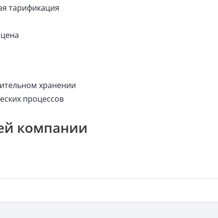
кая тарификация
 цена
лительном хранении
ческих процессов
ей компании