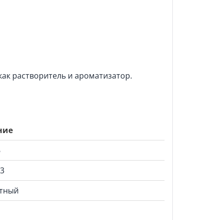
как растворитель и ароматизатор.
ние
6
‑3
тный