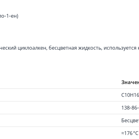
ло‑1‑ен)
еский циклоалкен, бесцветная жидкость, используется 
Значе
C10H1
138‑86
Бесцве
≈176 °C